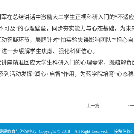
国军在总结讲话中激励大二学生正视科研入门的
“不适
遥不可及”的心理壁垒，同步夯实能力与心态基础，为未
互动答疑环节，展鹏针对
“怕实验失误影响团队”“担心
，进一步缓解学生焦虑、强化科研信心。
次讲座精准回应大学生科研入门的心理需求，既疏解负
系列活动发挥“润心+启智”作用，为药学院培育“心态
上一篇
下
咨询中心 Copyright © 2018 . All Right Eeserved. 投稿信箱：xljk