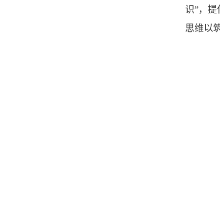
识”，
思维以