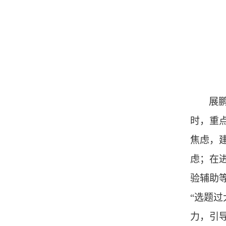
展
时，重
焦虑，
虑；在
验辅助
“选题过
力，引