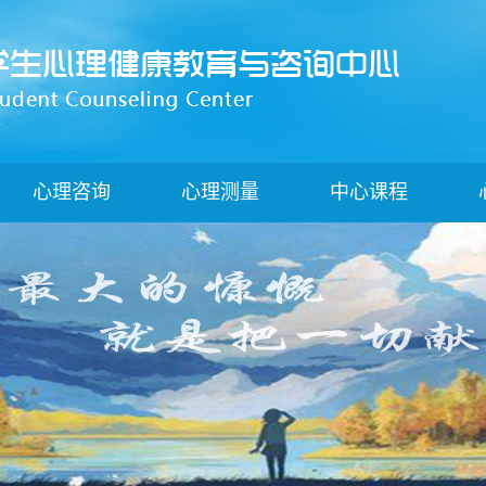
心理咨询
心理测量
中心课程