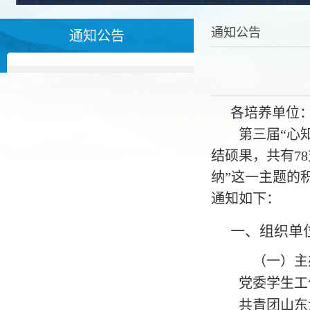
通知公告
通知公告
各培养单位
第
三
届
“
心
结硕果，共有
78
纳
”
这一
主题
的
通知如下：
一、
组织单
（一）主
党委学生工
共青团山东