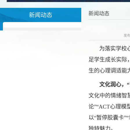
新闻动态
新闻动态
发布
为落实学校
足学生成长实际
生的心理调适能
文化润心，
“
文化中的情绪智
论
”“ACT
心理模
以
“
暂停胶囊卡
”“
独特魅力。