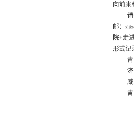
向前来
请
邮：
xljk
院
+
走
形式记
青
济
威
青