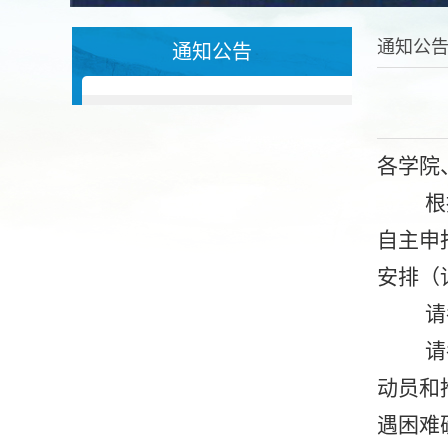
通知公
通知公告
各学院
根
自主
申
安排
（
请各
请
动员和
遇困难