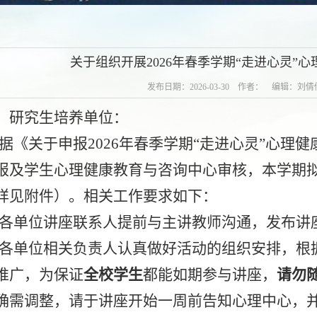
告
关于组织开展2026年春季学期“走进心灵”
发布日期：2026-03-30 作者： 编辑：刘
、研究生培养单位：
据《关于申报
202
6
年
春季
学期
“走进心灵”心理
报及学生心理健康教育与咨询中心审核，本学期
详见附件）。相关工作要求如下：
单位讲座联系人提前与主讲教师沟通，发布讲
各单位相关负责人认真做好活动的组织安排，根
推广，为保证
全校学生
都能如期参与讲座，
请勿
确需调整，请于讲座开始一周前告知心理中心
，