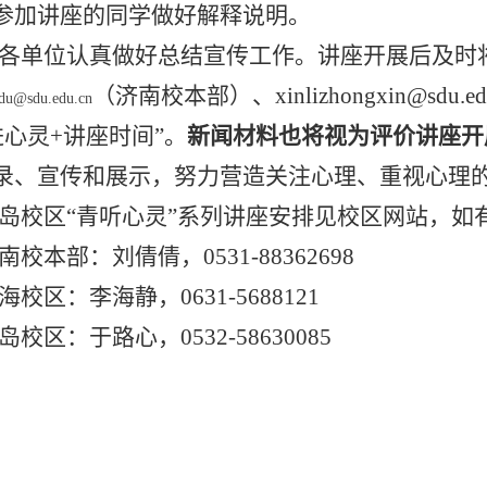
参加讲座的同学做好解释说明。
各单位认真做好总结宣传工作。讲座开展后及时
（
济南校本部
）、
xinlizhongxin@sdu.ed
sdu@sdu.edu.cn
进心灵
+
讲座时间”
。
新闻材料也将视为评价讲座开
录、宣传和展示，努力营造关注心理、重视心理
岛
校区
“
青听心灵
”
系列
讲座安排见校区网站，如
南校本部
：
刘倩倩，
0531-
88362698
海校区：李海静，
0631-5688121
岛校区：于路心，
0532-58630085