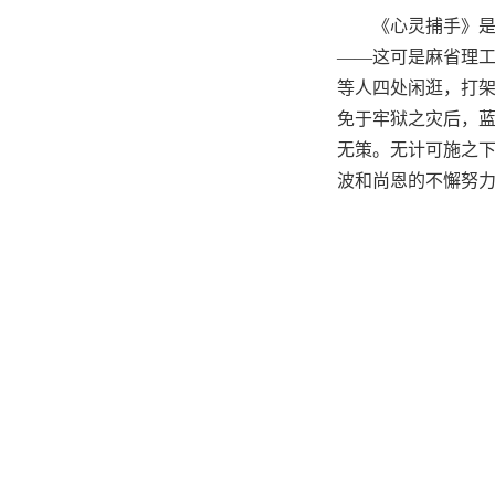
《心灵捕手》
——这可是麻省理
等人四处闲逛，打
免于牢狱之灾后，
无策。无计可施之
波和尚恩的不懈努