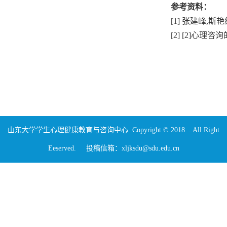
参考资料：
[1]
张建峰
,斯艳
[2]
[2]心理咨
山东大学学生心理健康教育与咨询中心 Copyright © 2018 . All Right
Eeserved. 投稿信箱：xljksdu@sdu.edu.cn