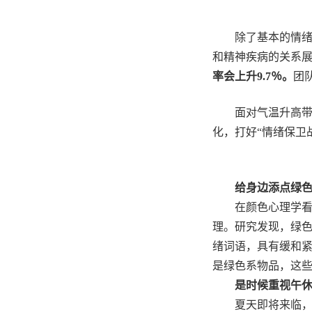
除了基本的情
和精神疾病的关系
率会上升
9.7
％。
团
面对气温升高
化，打好
“
情绪保卫
给身边添点绿
在颜色心理学
理。研究发现，绿
绪词语，具有缓和
是绿色系物品，这
是时候重视午
夏天即将来临