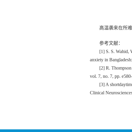
高温袭来在所
参考文献：
[1] S. S. Wahid, 
anxiety in Bangladesh:
[2] R. Thompson e
vol. 7, no. 7, pp. e580
[3] A shortdaytim
Clinical Neuroscience