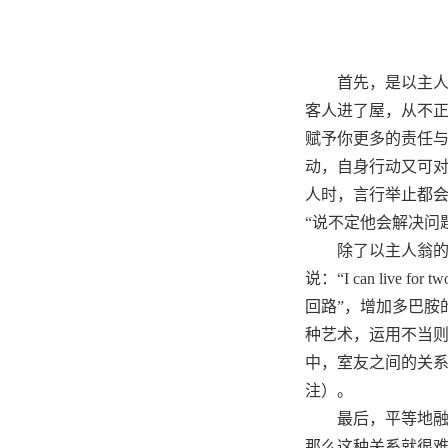
首先，是
以主
客人进了屋，从不
赋予你更多的责任与
动，自身行动又可
人时，言行举止都会
“说不定他会解决问
除了以主人翁
说：“I can live
回路”，增加多巴胺
种艺术，运用不当
中，室友之间的关系
注）。
最后，
平等地
那么这种关系就很