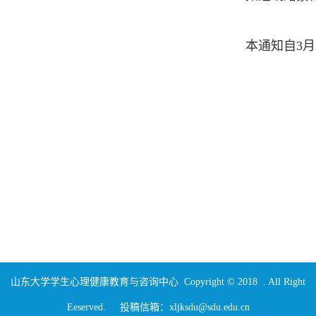
本通知自
3
山东大学学生心理健康教育与咨询中心 Copyright © 2018 . All Right
Eeserved. 投稿信箱：xljksdu@sdu.edu.cn