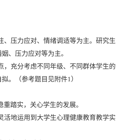
往、
压力应对
、情绪调适
等
为主。研究生
婚姻、压力应对等为主。
点
，
充分考虑不同年级、不同群体学生的
自拟。（参考题目见附件
1
）
稳重踏实，
关心学生的发展
。
灵活地运用到
大学生心理健康
教育教学实