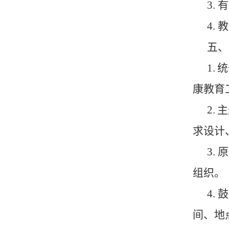
3.
有
4.
五、
1.
统
康教育
2.
主
求设计
3.
原
组织。
4.
鼓
间、地