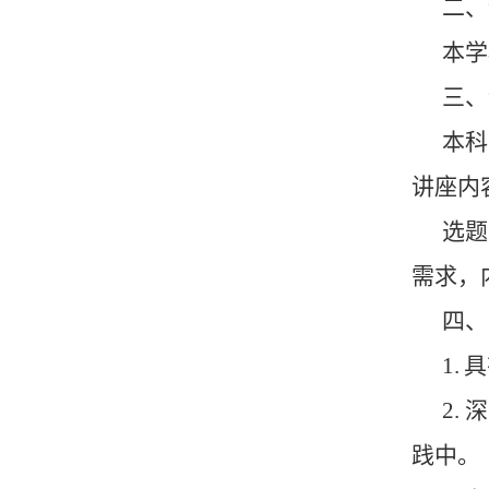
二、
本学
三、
本科
讲座内
选题
需求，
四、
1.
具
2.
深
践中。