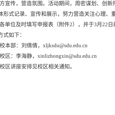
方宣传，营造氛围。活动期间，周密谋划、创新
体形式记录、宣传和展示，努力营造
关注心理、
各单位及时填写申报表（附件
2
），并于
3
月
22
日
方式如下：
校本部
：刘倩
倩，
xljksdu
@sdu.edu.cn
校区：李海静，
xinlizhongxin@sdu.edu.cn
校区讲座安排见校区相关通知。