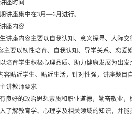
讲座时间
期讲座集中在
3
月
—
6
月进行。
讲座内容
生讲座内容主要以
自我
认知、意义探寻
、
人际交
容主要以韧性培育、
自我认知、
导学关系
、
恋爱
以培育
学生
积极心理品质、助力健康发展为出发
内容贴近学生、贴近生活，针对性强，讲座题目
主讲教师要求
有
良好的政治思想素质和职业道德，勤奋敬业，
入了解
教育学、心理学
及相关领域
的知识，并能