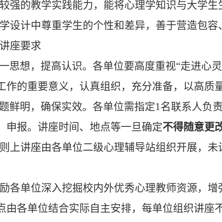
较强的
教学
实践能力，
能将心理学知识与大学生
 教学设计中尊重学生的个性和差异，善于营造包
讲座要求
一思想，提高认识。各单位要高度重视
“走进心
工作的重要意义，认真组织，充分准备，以高质
题
鲜明，确保实效。各单位需指定
1
名联系人负
、申报
。
讲座时间、地点等一旦确定
不得随意更
则上
讲座由各单位二级心理辅导站组织开展，未
励
各单位
深入挖掘校内外优秀心理教师资源，增
点由各单位结合实际自主安排
，
每单位
组织讲座