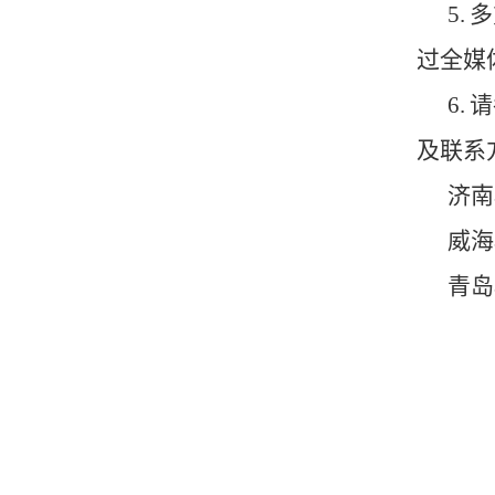
5
.
多
过全媒
6
.
请
及联系
济南
威海
青岛