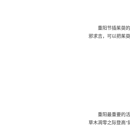
重阳节插茱萸
邪求吉，可以把茱
重阳最重要的
草木凋零之际登高“