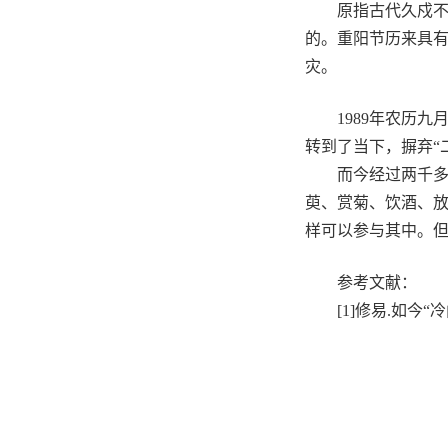
原指古代久戍
的。重阳节历来具
灾。
1989年农历
转到了当下，摒弃“
而今经过两千
萸、赏菊、饮酒、
样可以参与其中。
参考文献：
[1]修易.如今“冷