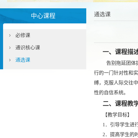
通选课
中心课程
必修课
通识核心课
一
、
课程描
通选课
告别
拖延团体
行
的一门针对性和
缚，克服人际交往
性的自信系统
。
二
、
课程教
【
教学目标
】
1
．引导学生进
2
．提高学生
的