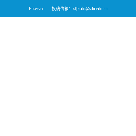
Eeserved. 投稿信箱：xljksdu@sdu.edu.cn