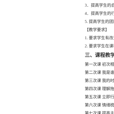
3
．提高学生的
4
．提高学生
的
5.
提高学生的团
【
教学要求
】
1.
要求
学生
有
改
2
.
要求学生
在课
三
、课程教
第一次课
初次相
第二次课
我是
第三次课
我的时
第四次课
理解拖
第五次课
立即行
第六次课
情绪梳
第七次课
提高