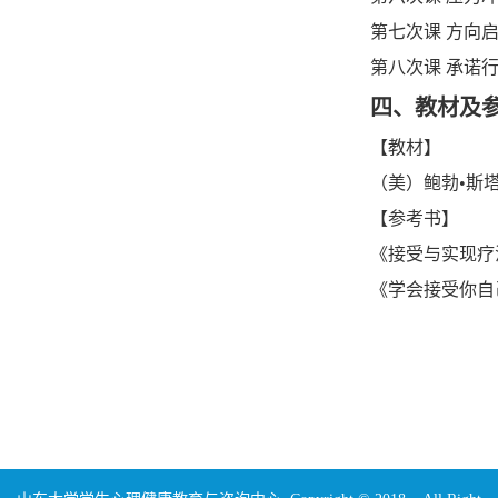
第七次课
方向启
第八次课
承诺行
四、教材及
【教材】
（美）鲍勃
•斯
【参考书】
《接受与实现疗
《学会接受你自