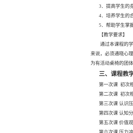
3
．提高学生的
4
．培养学生的
5
．帮助学生掌
【
教学要求
】
通过本课程的
来说，必须通晓心
为有活动桌椅的团
三、课程教
第一次课
初次
第二次课
初次
第三次课
认识压
第四次课
认知分
第五次课
价值
第六次课
压力冲