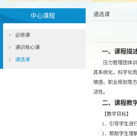
通选课
中心课程
必修课
通识核心课
一
、
课程描
通选课
压力管理团体
其系统化，科学化
情感、职业规划等
活性。
二
、
课程教
【
教学目标
】
1
．引导学生进
2
．帮助学生理