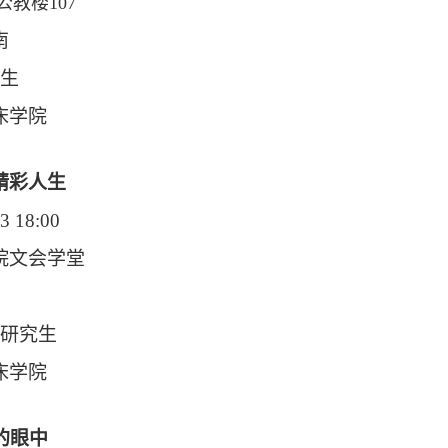
教楼107
南
生
床学院
精彩人生
3 18:00
院文会学堂
研究生
床学院
的眼中