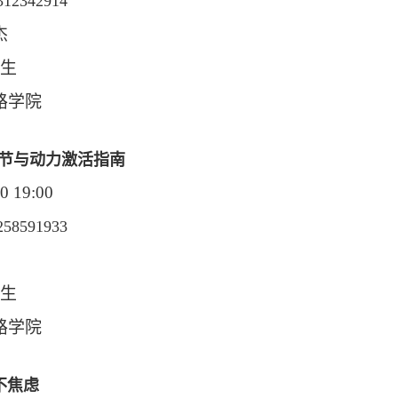
2342914
杰
生
路学院
节与动力激活指南
0 19:00
8591933
生
路学院
不焦虑