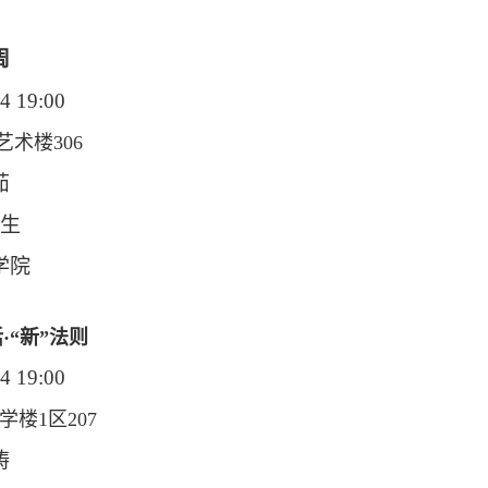
周
4 19:00
术楼306
茹
生
学院
·“新”法则
4 19:00
楼1区207
涛