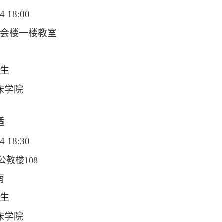
4 18:00
会楼一楼教室
生
床学院
适
4 18:30
教楼108
南
生
床学院