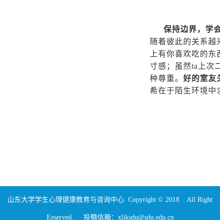
保持边界，学
随着彼此的关系越
上有你喜欢吃的东
寸感；虽然ta上
种尊重。
好的室友
希在于陌生环境中
山东大学学生心理健康教育与咨询中心 Copyright © 2018 . All Right
Eeserved. 投稿信箱：xljksdu@sdu.edu.cn